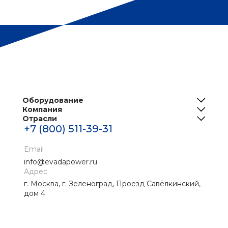
Оборудование
Компания
ИБП
Отрасли
О нас
Решения для телеком
+7 (800) 511-39-31
Центры обработки данных
Реализованные проекты
Инженерная инфраструктура ЦОД
Банки
Email
Новости
Промышленные ИБП
info@evadapower.ru
Контакты
Адрес
Медицина
г. Москва, г. Зеленоград, Проезд Савёлкинский,
Скачать материалы
Нефтегаз
дом 4
Энергетика