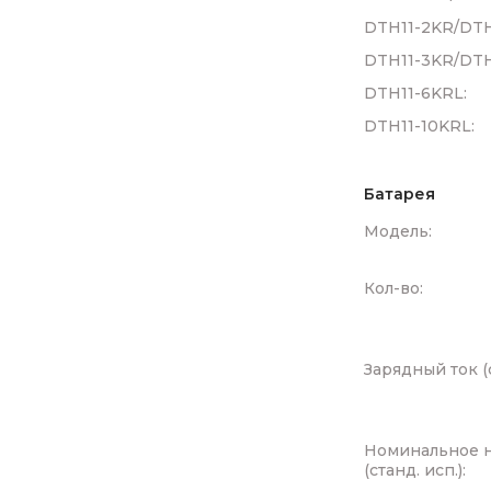
DTH11-2KR/DTH
DTH11-3KR/DTH
DTH11-6KRL:
DTH11-10KRL:
Батарея
Модель:
Кол-во:
Зарядный ток (c
Номинальное 
(cтанд. исп.):