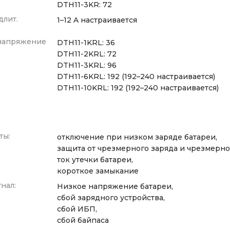
DTH11-3KR: 72
длит.
1–12 A настраивается
напряжение
DTH11-1KRL: 36
DTH11-2KRL: 72
DTH11-3KRL: 96
DTH11-6KRL: 192 (192–240 настраивается)
DTH11-10KRL: 192 (192–240 настраивается)
ты:
отключение при низком заряде батареи,
защита от чрезмерного заряда и чрезмерно
ток утечки батареи,
короткое замыкание
нал:
Низкое напряжение батареи,
сбой зарядного устройства,
сбой ИБП,
сбой байпаса