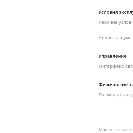
Условия экспл
Рабочие услови
Уровень шума:
Управление
Интерфейс свя
Физические х
Размеры (cтанд.
Масса нетто (cт