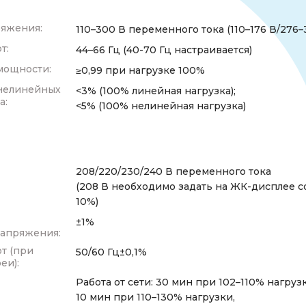
яжения:
110–300 В переменного тока (110–176 В/276–
т:
44–66 Гц (40-70 Гц настраивается)
мощности:
≥0,99 при нагрузке 100%
нелинейных
<3% (100% линейная нагрузка);
а:
<5% (100% нелинейная нагрузка)
208/220/230/240 В переменного тока
(208 В необходимо задать на ЖК-дисплее 
10%)
±1%
напряжения:
т (при
50/60 Гц±0,1%
еи):
я
Работа от сети: 30 мин при 102–110% нагруз
10 мин при 110–130% нагрузки,