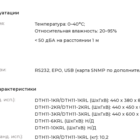
уатации
я:
Температура: 0–40°C;
Относительная влажность: 20–95%
< 50 дБА на расстоянии 1 м
зи:
RS232, EPO, USB (карта SNMP по дополнител
арактеристики
 исп.):
DTH11-1KR/DTH11-1KRL (ШxГxВ): 440 x 380 x 
DTH11-2KR/DTH11-2KRL (ШxГxВ): 440 x 450 x
DTH11-3KR/DTH11-3KRL (ШxГxВ): 440 x 600 x
DTH11-6KRL (ШxГxВ): Н/Д
DTH11-10KRL (ШxГxВ): Н/Д
анд. исп.):
DTH11-1KR/DTH11-1KRL (кг): 10,2