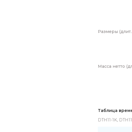
Размеры (длит.
Масса нетто (дл
Таблица врем
DTH11-1K, DTH1