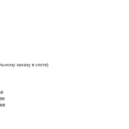
ьному заказу в слоте)
88
 88
 88