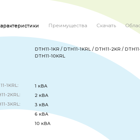
характеристики
Преимущества
Скачать
Обла
DTH11-1KR / DTH11-1KRL / DTH11-2KR / DTH11
DTH11-10KRL
11-1KRL:
1 кВА
11-2KRL:
2 кВА
11-3KRL:
3 кВА
6 кВА
10 кВА