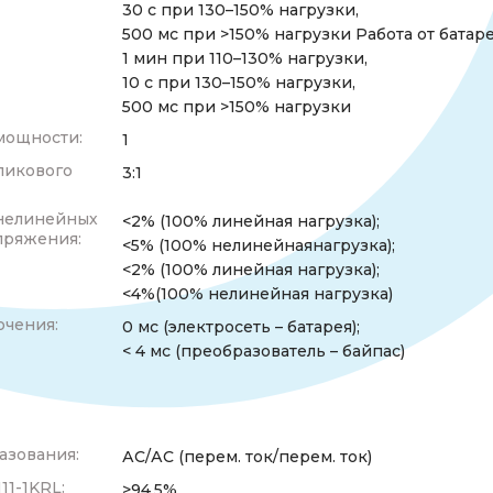
30 с при 130–150% нагрузки,
500 мс при >150% нагрузки Работа от батаре
1 мин при 110–130% нагрузки,
10 с при 130–150% нагрузки,
500 мс при >150% нагрузки
мощности:
1
пикового
3:1
нелинейных
<2% (100% линейная нагрузка);
пряжения:
<5% (100% нелинейнаянагрузка);
<2% (100% линейная нагрузка);
<4%(100% нелинейная нагрузка)
чения:
0 мс (электросеть – батарея);
< 4 мс (преобразователь – байпас)
азования:
АС/АС (перем. ток/перем. ток)
11-1KRL:
>94,5%