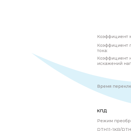
Коэффициент 
Коэффициент 
тока:
Коэффициент 
искажений на
Время переклю
КПД
Режим преобр
DTH11-1KR/DTH