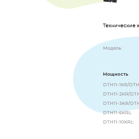
Технические 
Модель:
Мощность
DTH11-1KR/DTH
DTH11-2KR/DTH
DTH11-3KR/DTH
DTH11-6KRL:
DTH11-10KRL: