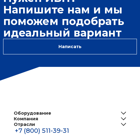
Напишите нам и мы
поможем подобрать
идеальный вариант
Написать
Оборудование
Компания
ИБП
Отрасли
О нас
Решения для телеком
+7 (800) 511-39-31
Центры обработки данных
Реализованные проекты
Инженерная инфраструктура ЦОД