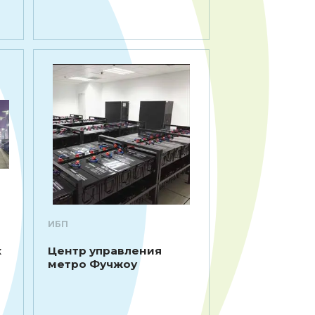
ИБП
х
Центр управления
метро Фучжоу
м