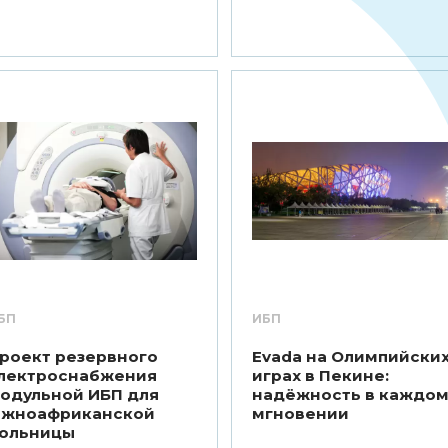
БП
ИБП
роект резервного
Evada на Олимпийски
лектроснабжения
играх в Пекине:
одульной ИБП для
надёжность в каждо
жноафриканской
мгновении
ольницы