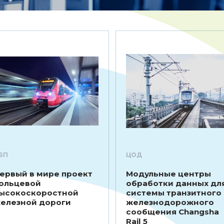
БП
ЦОД
ервый в мире проект
Модульные центры
ольцевой
обработки данных дл
ысокоскоростной
системы транзитного
елезной дороги
железнодорожного
сообщения Changsha
Rail 5