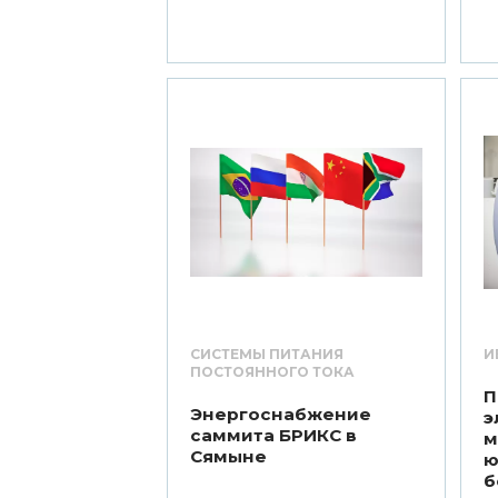
СИСТЕМЫ ПИТАНИЯ
И
ПОСТОЯННОГО ТОКА
П
Энергоснабжение
э
саммита БРИКС в
м
Сямыне
ю
б