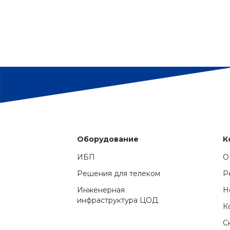
Оборудование
К
ИБП
О
Решения для телеком
Р
Инженерная
Н
инфраструктура ЦОД
К
С