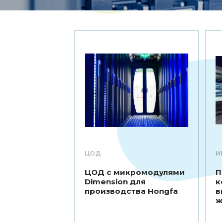
ЦОД
И
ЦОД с микромодулями
П
Dimension для
к
производства Hongfa
в
ж