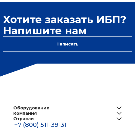
Хотите заказать ИБП?
Напишите нам
Написать
Оборудование
Компания
ИБП
Отрасли
О нас
Решения для телеком
+7 (800) 511-39-31
Центры обработки данных
Реализованные проекты
Инженерная инфраструктура ЦОД
Банки