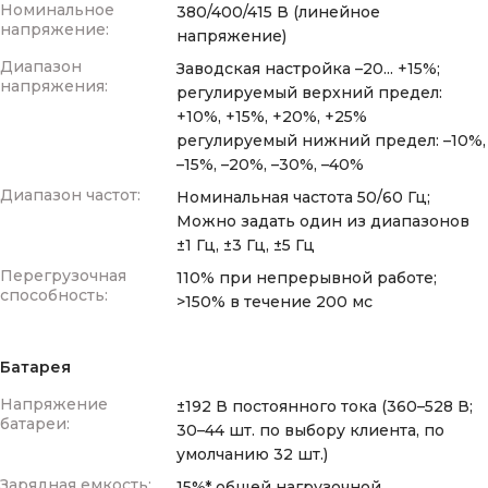
Номинальное
380/400/415 В (линейное
напряжение:
напряжение)
Диапазон
Заводская настройка –20... +15%;
напряжения:
регулируемый верхний предел:
+10%, +15%, +20%, +25%
регулируемый нижний предел: –10%,
–15%, –20%, –30%, –40%
Диапазон частот:
Номинальная частота 50/60 Гц;
Можно задать один из диапазонов
±1 Гц, ±3 Гц, ±5 Гц
Перегрузочная
110% при непрерывной работе;
способность:
>150% в течение 200 мс
Батарея
Напряжение
±192 В постоянного тока (360–528 В;
батареи:
30–44 шт. по выбору клиента, по
умолчанию 32 шт.)
Зарядная емкость:
15%* общей нагрузочной