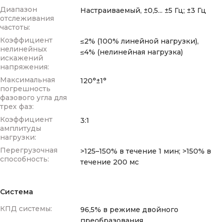
Диапазон
Настраиваемый, ±0,5... ±5 Гц; ±3 Гц
отслеживания
частоты:
Коэффициент
≤2% (100% линейной нагрузки),
нелинейных
≤4% (нелинейная нагрузка)
искажений
напряжения:
Максимальная
120°±1°
погрешность
фазового угла для
трех фаз:
Коэффициент
3:1
амплитуды
нагрузки:
Перегрузочная
>125–150% в течение 1 мин; >150% в
способность:
течение 200 мс
Система
КПД системы:
96,5% в режиме двойного
преобразования