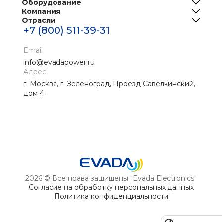
Оборудование
Компания
ИБП
Отрасли
О нас
Решения для телеком
+7 (800) 511-39-31
Центры обработки данных
Реализованные проекты
Инженерная инфраструктура ЦОД
Банки
Email
Новости
Промышленные ИБП
info@evadapower.ru
Контакты
Адрес
Медицина
г. Москва, г. Зеленоград, Проезд Савёлкинский,
Скачать материалы
Нефтегаз
дом 4
Энергетика
2026 © Все права защищены "Evada Electronics"
Согласие на обработку персональных данных
Политика конфиденциальности