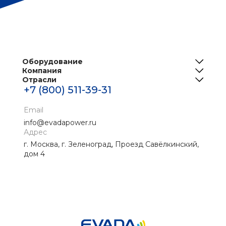
Оборудование
Компания
ИБП
Отрасли
О нас
Решения для телеком
+7 (800) 511-39-31
Центры обработки данных
Реализованные проекты
Инженерная инфраструктура ЦОД
Банки
Email
Новости
Промышленные ИБП
info@evadapower.ru
Контакты
Адрес
Медицина
г. Москва, г. Зеленоград, Проезд Савёлкинский,
Скачать материалы
Нефтегаз
дом 4
Энергетика