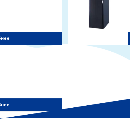
бнее
бнее