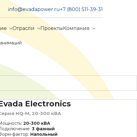
info@evadapower.ru
+7 (800) 511-39-31
ние
Отрасли
Проекты
Компания
еанимаций
Evada Electronics
Серия HQ-M, 20-300 кВА
Мощность:
20-300 кВА
Подключение:
3 фазный
Форм-фактор:
Напольный