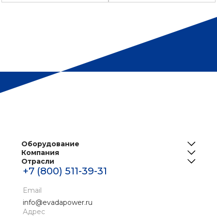
Оборудование
Компания
ИБП
Отрасли
О нас
Решения для телеком
+7 (800) 511-39-31
Центры обработки данных
Реализованные проекты
Инженерная инфраструктура ЦОД
Банки
Email
Новости
Промышленные ИБП
info@evadapower.ru
Контакты
Адрес
Медицина