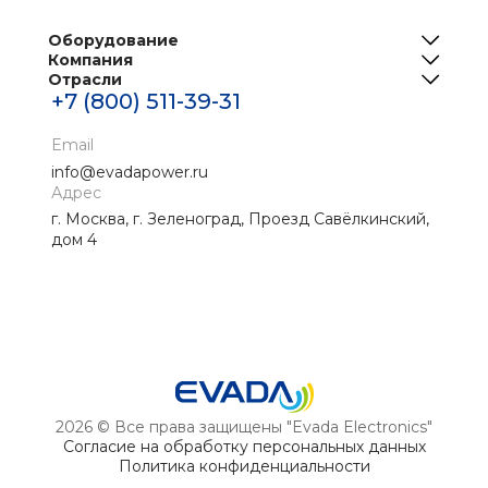
Оборудование
Компания
ИБП
Отрасли
О нас
Решения для телеком
+7 (800) 511-39-31
Центры обработки данных
Реализованные проекты
Инженерная инфраструктура ЦОД
Банки
Email
Новости
Промышленные ИБП
info@evadapower.ru
Контакты
Адрес
Медицина
г. Москва, г. Зеленоград, Проезд Савёлкинский,
Скачать материалы
Нефтегаз
дом 4
Энергетика
2026 © Все права защищены "Evada Electronics"
Согласие на обработку персональных данных
Политика конфиденциальности