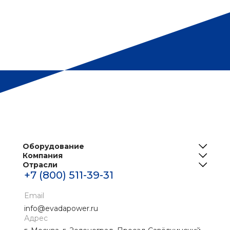
Оборудование
Компания
ИБП
Отрасли
О нас
Решения для телеком
+7 (800) 511-39-31
Центры обработки данных
Реализованные проекты
Инженерная инфраструктура ЦОД
Банки
Email
Новости
Промышленные ИБП
info@evadapower.ru
Контакты
Адрес
Медицина