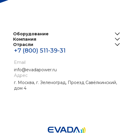
Оборудование
Компания
ИБП
Отрасли
О нас
Решения для телеком
+7 (800) 511-39-31
Центры обработки данных
Реализованные проекты
Инженерная инфраструктура ЦОД
Банки
Email
Новости
Промышленные ИБП
info@evadapower.ru
Контакты
Адрес
Медицина
г. Москва, г. Зеленоград, Проезд Савёлкинский,
Скачать материалы
Нефтегаз
дом 4
Энергетика