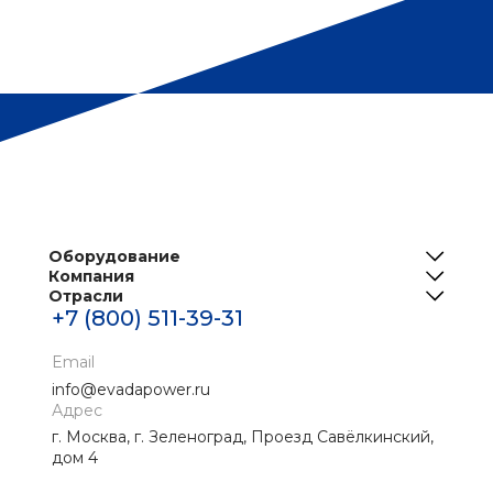
Оборудование
Компания
ИБП
Отрасли
О нас
Решения для телеком
+7 (800) 511-39-31
Центры обработки данных
Реализованные проекты
Инженерная инфраструктура ЦОД
Банки
Email
Новости
Промышленные ИБП
info@evadapower.ru
Контакты
Адрес
Медицина
г. Москва, г. Зеленоград, Проезд Савёлкинский,
Скачать материалы
Нефтегаз
дом 4