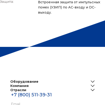
Защита:
Встроенная защита от импульсных
помех (УЗИП) по АС-входу и DC-
выходу.
Оборудование
Компания
ИБП
Отрасли
О нас
Решения для телеком
+7 (800) 511-39-31
Центры обработки данных
Реализованные проекты
Инженерная инфраструктура ЦОД
Банки
Email