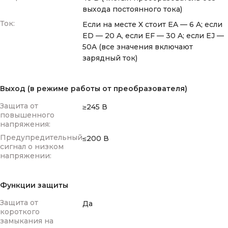
выхода постоянного тока)
Ток:
Если на месте X стоит EA — 6 A; если
ED — 20 A, если EF — 30 A; если EJ —
50A (все значения включают
зарядный ток)
Выход (в режиме работы от преобразователя)
Защита от
≥245 В
повышенного
напряжения:
Предупредительный
≤200 В
сигнал о низком
напряжении:
Функции защиты
Защита от
Да
короткого
замыкания на