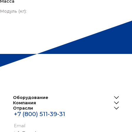
Масса
Модуль (кг):
Оборудование
Компания
ИБП
Отрасли
О нас
Решения для телеком
+7 (800) 511-39-31
Центры обработки данных
Реализованные проекты
Инженерная инфраструктура ЦОД
Банки
Email
Новости