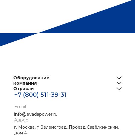
Оборудование
Компания
ИБП
Отрасли
О нас
Решения для телеком
+7 (800) 511-39-31
Центры обработки данных
Реализованные проекты
Инженерная инфраструктура ЦОД
Банки
Email
Новости
Промышленные ИБП
info@evadapower.ru
Контакты
Адрес
Медицина
г. Москва, г. Зеленоград, Проезд Савёлкинский,
Скачать материалы
Нефтегаз
дом 4