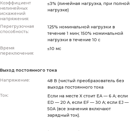
Коэффициент
≤3% (линейная нагрузка, при полной
нелинейных
нагрузке)
искажений
напряжения:
Перегрузочная
125% номинальной нагрузки в
способность:
течение 1 мин; 150% номинальной
нагрузки в течение 10 с
Время
≤10 мс
переключения:
Выход постоянного тока
Напряжение:
48 В (чистый преобразователь без
выхода постоянного тока
Ток:
Если на месте X стоит EA — 6 A; если
ED — 20 A, если EF — 30 A; если EJ —
50A (все значения включают
зарядный ток).