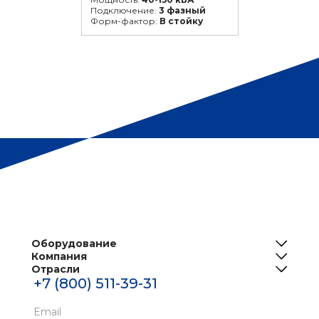
Подключение:
3 фазный
Форм-фактор:
В стойку
Оборудование
Компания
ИБП
Отрасли
О нас
Решения для телеком
+7 (800) 511-39-31
Центры обработки данных
Реализованные проекты
Инженерная инфраструктура ЦОД
Банки
Email
Новости