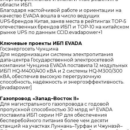
области ИБП.
Благодаря настойчивой работе и ориентации на
качество EVADA вошла в число ведущих
UPS‑брендов Китая, заняв места в рейтингах TOP‑5
отечественных брендов ИБП и TOP‑10 на китайском
рынке UPS по данным CCID.evadapower+1
Ключевые проекты ИБП EVADA
Госэнергосеть Чунцина
Для модернизации системы электропитания
дата‑центра Государственной электросетевой
компании Чунцина EVADA поставила 12 модульных
ИБП HQ‑M400/400 кВА и 2 системы HQ‑M300/300
кВА, обеспечив высокую перегрузочную
способность, надёжность и энергоэффективность.
[evadapower]​
Газопровод «Запад–Восток II»
Для магистрального газопровода с годовой
пропускной способностью 30 млрд м³ EVADA
поставила ИБП серии HP для обеспечения
бесперебойного питания более чем десяти
станций на участках Луннань–Турфан и Чжунвэй–