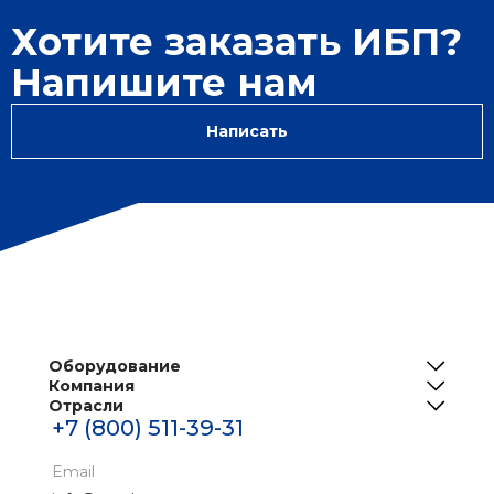
Хотите заказать ИБП?
Напишите нам
Написать
Оборудование
Компания
ИБП
Отрасли
О нас
Решения для телеком
+7 (800) 511-39-31
Центры обработки данных
Реализованные проекты
Инженерная инфраструктура ЦОД
Банки
Email
Новости