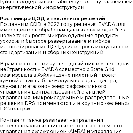
Гуйян, поддерживая стабильную работу важнейшей
энергетической инфраструктуры.
Рост микро‑ЦОД и «зелёных» решений
По данным CCID, в 2022 году решения EVADA для
микроцентров обработки данных стали одной из
новых точек роста: микромодульные продукты
ускорили быстрое развертывание и гибкое
масштабирование ЦОД, усилив роль модульности,
стандартизации и сборных конструкций.
В рамках стратегии «углеродный пик и углеродная
нейтральность» EVADA совместно с State Grid
реализовала в Хэйлунцзяне пилотный проект
«умной сети» на базе модульного дата‑центра,
служащий эталоном энергоэффективного
управления централизованной станцией
управления. Микромодульные и распределённые
решения DPS применяются и в крупных «зелёных»
IDC‑центрах.
Компания также развивает направления
интеллектуальных шинных сборок, автономного
управления охлаждением (AI+BA) и управления