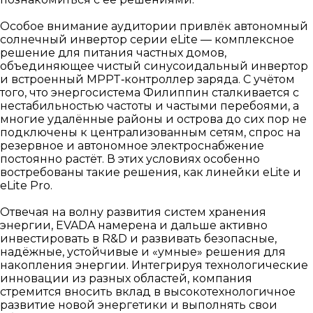
Особое внимание аудитории привлёк автономный
солнечный инвертор серии eLite — комплексное
решение для питания частных домов,
объединяющее чистый синусоидальный инвертор
и встроенный MPPT‑контроллер заряда. С учётом
того, что энергосистема Филиппин сталкивается с
нестабильностью частоты и частыми перебоями, а
многие удалённые районы и острова до сих пор не
подключены к централизованным сетям, спрос на
резервное и автономное электроснабжение
постоянно растёт. В этих условиях особенно
востребованы такие решения, как линейки eLite и
eLite Pro.
Отвечая на волну развития систем хранения
энергии, EVADA намерена и дальше активно
инвестировать в R&D и развивать безопасные,
надёжные, устойчивые и «умные» решения для
накопления энергии. Интегрируя технологические
инновации из разных областей, компания
стремится вносить вклад в высокотехнологичное
развитие новой энергетики и выполнять свои