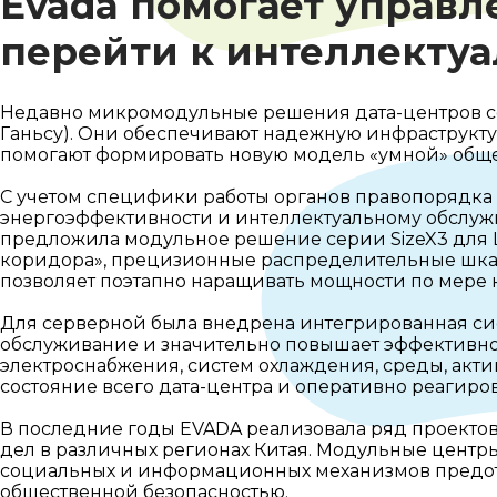
Evada помогает управ
перейти к интеллекту
Недавно микромодульные решения дата-центров с
Ганьсу). Они обеспечивают надежную инфраструкту
помогают формировать новую модель «умной» обще
С учетом специфики работы органов правопорядка 
энергоэффективности и интеллектуальному обслужи
предложила модульное решение серии SizeX3 для 
коридора», прецизионные распределительные шка
позволяет поэтапно наращивать мощности по мере 
Для серверной была внедрена интегрированная сис
обслуживание и значительно повышает эффективно
электроснабжения, систем охлаждения, среды, акти
состояние всего дата-центра и оперативно реагир
В последние годы EVADA реализовала ряд проектов
дел в различных регионах Китая. Модульные цент
социальных и информационных механизмов предот
общественной безопасностью.