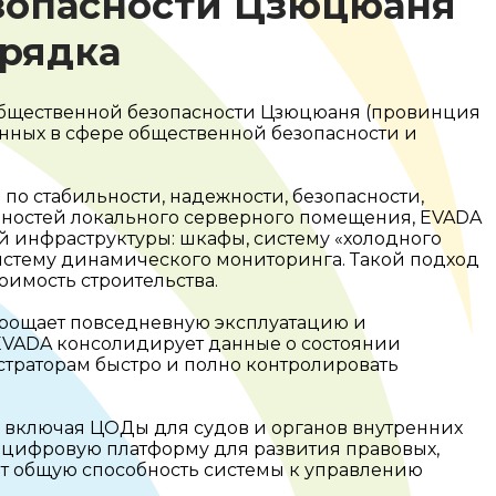
зопасности Цзюцюаня
орядка
общественной безопасности Цзюцюаня (провинция
нных в сфере общественной безопасности и
о стабильности, надежности, безопасности,
нностей локального серверного помещения, EVADA
 инфраструктуры: шкафы, систему «холодного
тему динамического мониторинга. Такой подход
оимость строительства.
прощает повседневную эксплуатацию и
EVADA консолидирует данные о состоянии
страторам быстро и полно контролировать
, включая ЦОДы для судов и органов внутренних
 цифровую платформу для развития правовых,
 общую способность системы к управлению