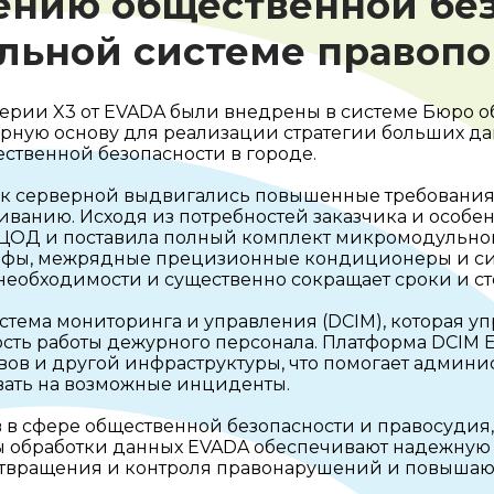
лению общественной бе
альной системе правоп
ерии X3 от EVADA были внедрены в системе Бюро 
рную основу для реализации стратегии больших да
ственной безопасности в городе.
к серверной выдвигались повышенные требования п
ванию. Исходя из потребностей заказчика и особе
ЦОД и поставила полный комплект микромодульной
фы, межрядные прецизионные кондиционеры и сис
необходимости и существенно сокращает сроки и ст
тема мониторинга и управления (DCIM), которая у
сть работы дежурного персонала. Платформа DCIM 
вов и другой инфраструктуры, что помогает админи
овать на возможные инциденты.
 в сфере общественной безопасности и правосудия
ры обработки данных EVADA обеспечивают надежную
вращения и контроля правонарушений и повышают