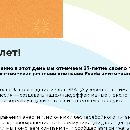
лет!
менно в этот день мы отмечаем 27-летие своего 
ергетических решений компания Evada неизменно
роста. За прошедшие 27 лет ЭВАДА уверенно занима
иссия — создавать надёжные, эффективные и эколо
рансформируя целые отрасли с помощью продуктов,
анения энергии, источники бесперебойного питани
как здравоохранение, телекоммуникации, дата-цен
ки мы помогаем компаниям и сообществам снижать 