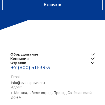
Написать
Оборудование
Компания
ИБП
Отрасли
О нас
Решения для телеком
+7 (800) 511-39-31
Центры обработки данных
Реализованные проекты
Инженерная инфраструктура ЦОД
Банки
Email
Новости
Промышленные ИБП
info@evadapower.ru
Контакты
Адрес
Медицина
г. Москва, г. Зеленоград, Проезд Савёлкинский,
Скачать материалы
Нефтегаз
дом 4
Энергетика