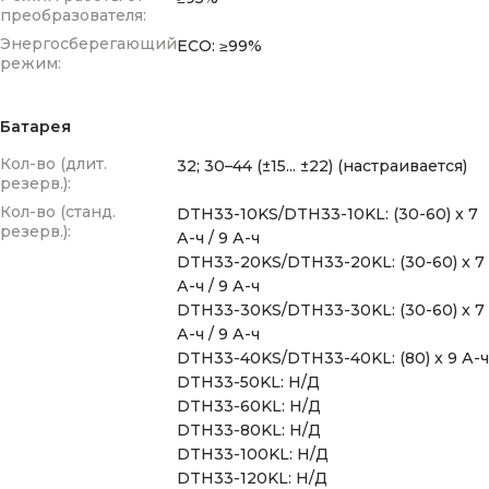
преобразователя:
Энергосберегающий
ECO: ≥99%
режим:
Батарея
Кол-во (длит.
32; 30–44 (±15... ±22) (настраивается)
резерв.):
Кол-во (станд.
DTH33-10KS/DTH33-10KL: (30-60) x 7
резерв.):
А-ч / 9 А-ч
DTH33-20KS/DTH33-20KL: (30-60) x 7
А-ч / 9 А-ч
DTH33-30KS/DTH33-30KL: (30-60) x 7
А-ч / 9 А-ч
DTH33-40KS/DTH33-40KL: (80) x 9 А-ч
DTH33-50KL: Н/Д
DTH33-60KL: Н/Д
DTH33-80KL: Н/Д
DTH33-100KL: Н/Д
DTH33-120KL: Н/Д