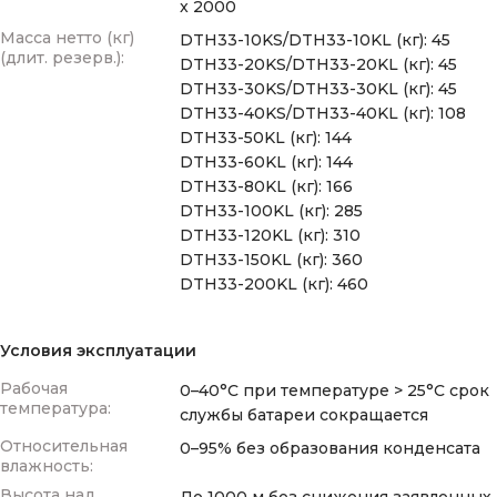
x 2000
Масса нетто (кг)
DTH33-10KS/DTH33-10KL (кг): 45
(длит. резерв.):
DTH33-20KS/DTH33-20KL (кг): 45
DTH33-30KS/DTH33-30KL (кг): 45
DTH33-40KS/DTH33-40KL (кг): 108
DTH33-50KL (кг): 144
DTH33-60KL (кг): 144
DTH33-80KL (кг): 166
DTH33-100KL (кг): 285
DTH33-120KL (кг): 310
DTH33-150KL (кг): 360
DTH33-200KL (кг): 460
Условия эксплуатации
Рабочая
0–40°C при температуре > 25°C срок
температура:
службы батареи сокращается
Относительная
0–95% без образования конденсата
влажность:
Высота над