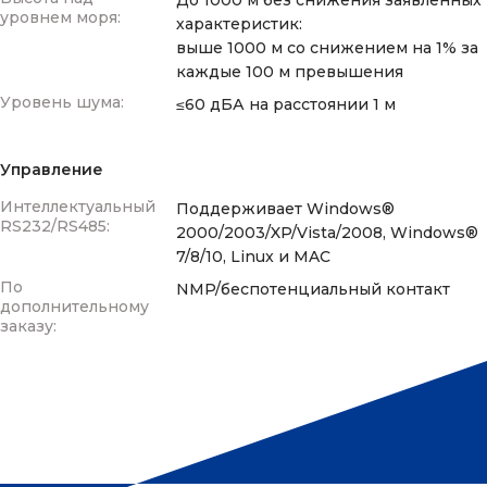
До 1000 м без снижения заявленных
уровнем моря:
характеристик:
выше 1000 м со снижением на 1% за
каждые 100 м превышения
Уровень шума:
≤60 дБА на расстоянии 1 м
Управление
Интеллектуальный
Поддерживает Windows®
RS232/RS485:
2000/2003/XP/Vista/2008, Windows®
7/8/10, Linux и MAC
По
NMP/беспотенциальный контакт
дополнительному
заказу:
ИБП компании Evada Electronics, серии DTH33, 10-
200 кВА: брошюра
- 324.72 Kb
IT
Медицина
Широкий диапазон входных напряжений.
НефтеГаз
Промышленность
Автоматическая настройка частоты на 50/60 Гц.
Серия DTH 33-Руководство по эксплуатации
-