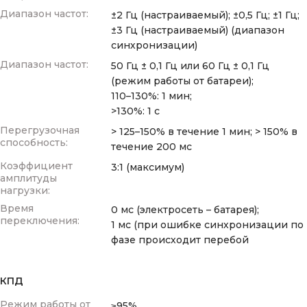
Диапазон частот:
±2 Гц (настраиваемый); ±0,5 Гц; ±1 Гц;
±3 Гц (настраиваемый) (диапазон
синхронизации)
Диапазон частот:
50 Гц ± 0,1 Гц или 60 Гц ± 0,1 Гц
(режим работы от батареи);
110–130%: 1 мин;
>130%: 1 с
Перегрузочная
> 125–150% в течение 1 мин; > 150% в
способность:
течение 200 мс
Коэффициент
3:1 (максимум)
амплитуды
нагрузки:
Время
0 мс (электросеть – батарея);
переключения:
1 мс (при ошибке синхронизации по
фазе происходит перебой
КПД
Режим работы от
≥95%