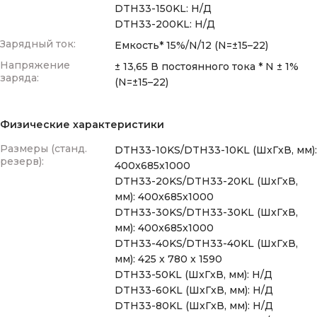
DTH33-150KL: Н/Д
DTH33-200KL: Н/Д
Зарядный ток:
Емкость* 15%/N/12 (N=±15–22)
Напряжение
± 13,65 В постоянного тока * N ± 1%
заряда:
(N=±15–22)
Физические характеристики
Размеры (станд.
DTH33-10KS/DTH33-10KL (ШxГxВ, мм):
резерв):
400x685x1000
DTH33-20KS/DTH33-20KL (ШxГxВ,
мм): 400x685x1000
DTH33-30KS/DTH33-30KL (ШxГxВ,
мм): 400x685x1000
DTH33-40KS/DTH33-40KL (ШxГxВ,
мм): 425 x 780 x 1590
DTH33-50KL (ШxГxВ, мм): Н/Д
DTH33-60KL (ШxГxВ, мм): Н/Д
DTH33-80KL (ШxГxВ, мм): Н/Д