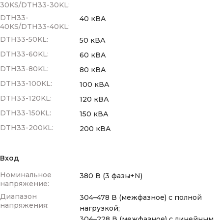
30KS/DTH33-30KL:
DTH33-
40 кВА
40KS/DTH33-40KL:
DTH33-50KL:
50 кВА
DTH33-60KL:
60 кВА
DTH33-80KL:
80 кВА
DTH33-100KL:
100 кВА
DTH33-120KL:
120 кВА
DTH33-150KL:
150 кВА
DTH33-200KL:
200 кВА
Вход
Номинальное
380 В (3 фазы+N)
напряжение:
Диапазон
304–478 В (межфазное) с полной
напряжения:
нагрузкой;
304–228 В (межфазное) с линейным